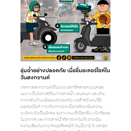
ชุ่มฉ่ำอย่างปลอดภัย เมื่อขี่มอเตอร์ไซค์ใน
วันสงกรานต์
เทศกาลสงกรานต์เป็นช่วงเวลาที่หลายคนรอคอย
เพราะเป็นโอกาสดีในการสาดน้ำ เล่นสนุก และเดิน
ทางกลับบ้านเพื่อพบครอบครัว แต่สำหรับคนที่ขี่
มอเตอร์ไซค์ การเดินทางช่วงนี้อาจต้องเพิ่มความ
ระมัดระวังเป็นพิเศษ เพราะถนนที่เปียกลื่น แป้งที่ลอย
ในอากาศ และการสาดน้ำที่คาดเดาไม่ได้ อาจเพิ่ม
ความเสี่ยงในการเกิดอุบัติเหตุได้ วันนี้เรามี 5 เทคนิค