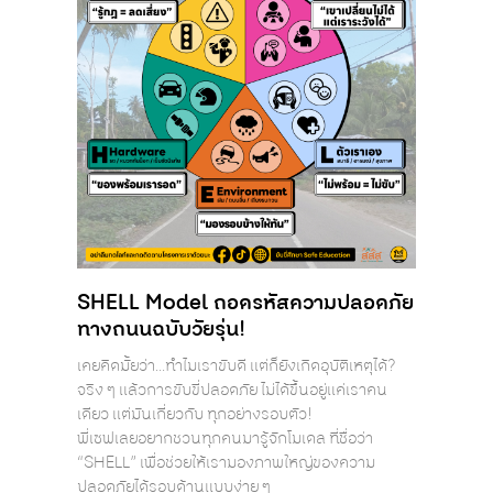
SHELL Model ถอดรหัสความปลอดภัย
ทางถนนฉบับวัยรุ่น!
เคยคิดมั้ยว่า…ทำไมเราขับดี แต่ก็ยังเกิดอุบัติเหตุได้?
จริง ๆ แล้วการขับขี่ปลอดภัย ไม่ได้ขึ้นอยู่แค่เราคน
เดียว แต่มันเกี่ยวกับ ทุกอย่างรอบตัว!
พี่เซฟเลยอยากชวนทุกคนมารู้จักโมเดล ที่ชื่อว่า
“SHELL” เพื่อช่วยให้เรามองภาพใหญ่ของความ
ปลอดภัยได้รอบด้านแบบง่าย ๆ