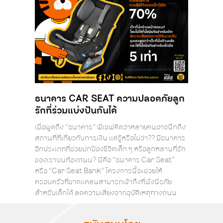
ธนาคาร CAR SEAT ความปลอดภัยลูก
รักที่ร่วมแบ่งปันกันได้
เมื่อพูดถึง “ธนาคาร” พี่เซฟคิดว่าหลายคนอาจนึกถึง
สถานที่ที่เกี่ยวกับการเงิน แต่รู้หรือไม่ว่า?? มีธนาคาร
อีกประเภทที่ช่วยปกป้องชีวิตเด็ก ๆ หรือลูกหลานที่รัก
ของเราบนท้องถนน? นี่คือ “ธนาคาร Car Seat”
หรือ “Car Seat Bank” โครงการนี้จะช่วยให้
ครอบครัวที่ขาดแคลนสามารถเข้าถึงที่นั่งนิรภัย
สำหรับเด็กได้ ลดความเสี่ยงจากอุบัติเหตุทางถนน