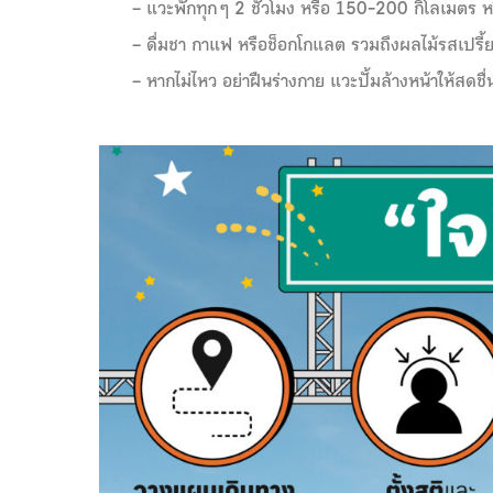
– แวะพักทุก ๆ 2 ชั่วโมง หรือ 150-200 กิโลเมตร ห
– ดื่มชา กาแฟ หรือช็อกโกแลต รวมถึงผลไม้รสเปรี้ยว 
– หากไม่ไหว อย่าฝืนร่างกาย แวะปั้มล้างหน้าให้สดช