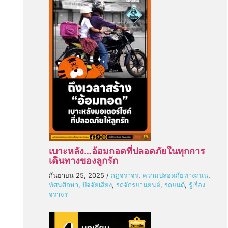
เบาะหลัง…อ้อมกอดที่ปลอดภัยในทุกการ
เดินทางของลูกรัก
กันยายน 25, 2025
/
กฎจราจร
,
ความปลอดภัยทางถนน
,
ทัศนศึกษา
,
ปัจจัยเสี่ยง
,
รถจักรยานยนต์
,
รถยนต์
,
รู้เรื่อง
จราจร