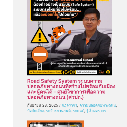
Road Safety System ระบบความ
ปลอดภัยทางถนนที่สร้างไปพร้อมกับเมือง
และผู้คนได้ – ศูนย์วิชาการเพื่อความ
ปลอดภัยทางถนน (ศวปถ.)
กันยายน 28, 2025
/
กฎจราจร
,
ความปลอดภัยทางถนน
,
ปัจจัยเสี่ยง
,
รถจักรยานยนต์
,
รถยนต์
,
รู้เรื่องจราจร