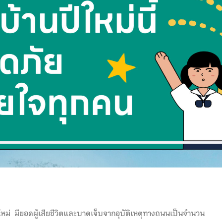
ีใหม่ มียอดผู้เสียชีวิตและบาดเจ็บจากอุบัติเหตุทางถนนเป็นจำนวน