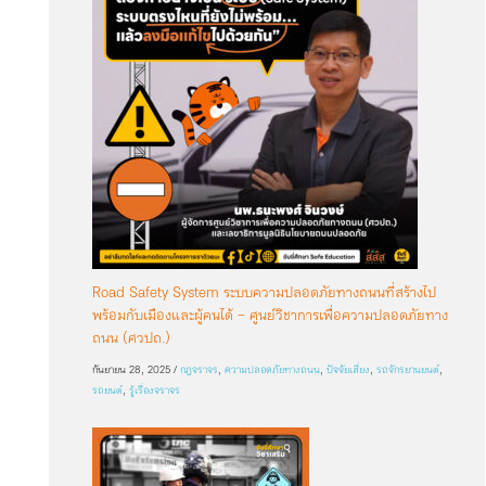
Road Safety System ระบบความปลอดภัยทางถนนที่สร้างไป
พร้อมกับเมืองและผู้คนได้ – ศูนย์วิชาการเพื่อความปลอดภัยทาง
ถนน (ศวปถ.)
กันยายน 28, 2025
/
กฎจราจร
,
ความปลอดภัยทางถนน
,
ปัจจัยเสี่ยง
,
รถจักรยานยนต์
,
รถยนต์
,
รู้เรื่องจราจร