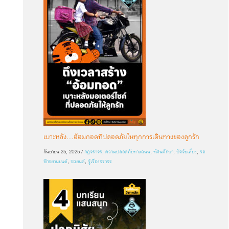
เบาะหลัง…อ้อมกอดที่ปลอดภัยในทุกการเดินทางของลูกรัก
กันยายน 25, 2025
/
กฎจราจร
,
ความปลอดภัยทางถนน
,
ทัศนศึกษา
,
ปัจจัยเสี่ยง
,
รถ
จักรยานยนต์
,
รถยนต์
,
รู้เรื่องจราจร