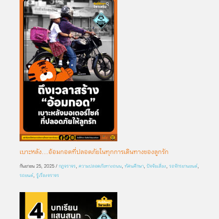
เบาะหลัง…อ้อมกอดที่ปลอดภัยในทุกการเดินทางของลูกรัก
กันยายน 25, 2025
/
กฎจราจร
,
ความปลอดภัยทางถนน
,
ทัศนศึกษา
,
ปัจจัยเสี่ยง
,
รถจักรยานยนต์
,
รถยนต์
,
รู้เรื่องจราจร