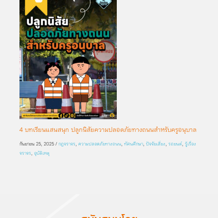
4 บทเรียนแสนสนุก ปลูกนิสัยความปลอดภัยทางถนนสำหรับครูอนุบาล
กันยายน 25, 2025
/
กฎจราจร
,
ความปลอดภัยทางถนน
,
ทัศนศึกษา
,
ปัจจัยเสี่ยง
,
รถยนต์
,
รู้เรื่อง
จราจร
,
อุบัติเหตุ