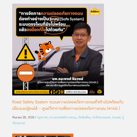
Road Safety System ระบบความปลอดภัยทางถนนที่สร้างไปพร้อมกับ
เมืองและผู้คนได้ – ศูนย์วิชาการเพื่อความปลอดภัยทางถนน (ศวปถ.)
กันยายน 28, 2025
/
กฎจราจร
,
ความปลอดภัยทางถนน
,
ปัจจัยเสี่ยง
,
รถจักรยานยนต์
,
รถยนต์
,
รู้
เรื่องจราจร