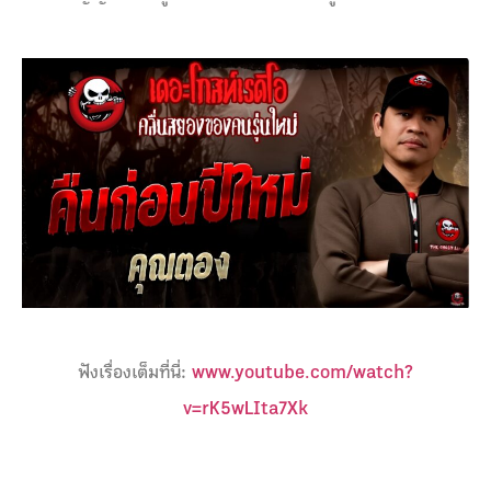
ฟังเรื่องเต็มที่นี่:
www.youtube.com/watch?
v=rK5wLIta7Xk