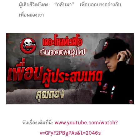
ผู้เสียชีวิตยังคง “กลับมา” เพื่อบอกบางอย่างกับ
เพื่อนของเขา
ฟังเรื่องเต็มที่นี่:
www.youtube.com/watch?
v=GFyF2PBgPAs&t=2046s