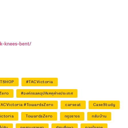
k-knees-bent/
HTSHOP
#TACVictoria
Zero
#องค์กรลดอุบัติเหตุต่างประเทศ
y #TACVictoria #TowardsZero
carseat
CaseStudy
ictoria
TowardsZero
กฎจราจร
กลับบ้าน
มไม่ขับ
ทดสอบสายตา
ทัศนศึกษา
ทางม้าลาย