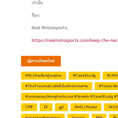
เท่านั้น
ที่มา:
Real Motosoports,
https://realmotosports.com/keep-the-nec
ดาวน์โหลดไฟล์
#911ทีมเดือดกู้เหตุด่วน
#CaseStudy
#LIG
#TheTraumaCodeชั่วโมงโกงความตาย
#Towards
#องค์กรลดอุบัติเหตุต่างประเทศ #วิชาหลัก #CaseStud
CPR
EF
gd
SHELLModel
TACV
ความปลอดภัยทางถนน
ง่วงนอน
ซีรีส์
ดื่