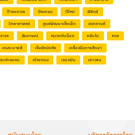
ป้ายจราจร
ปิดเทอม
ปีใหม่
ฟิสิกส์
วิทยาศาสตร์
ศูนย์พัฒนาเด็กเล็ก
สงกรานต์
จราจร
สัมภาษณ์
หมวกกันน็อก
หลับใน
หวย
เกมระบายสี
เข็มขัดนิรภัย
เครื่องมือการศึกษา
ี่ยวต่างแดน
เปิดเทอม
เยอรมัน
เยาวชน