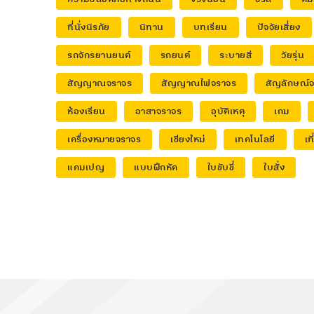
ที่นั่งนิรภัย
นิทาน
บทเรียน
ปัจจัยเสี่ยง
รถจักรยานยนต์
รถยนต์
ระบายสี
วัยรุ่น
สัญญาณจราจร
สัญญาณไฟจราจร
สัญลักษณ์
ห้องเรียน
อาสาจราจร
อุบัติเหตุ
เกม
เครื่องหมายจราจร
เชียงใหม่
เทคโนโลยี
เท
แคมเปญ
แบบฝึกหัด
ใบขับขี่
ใบสั่ง