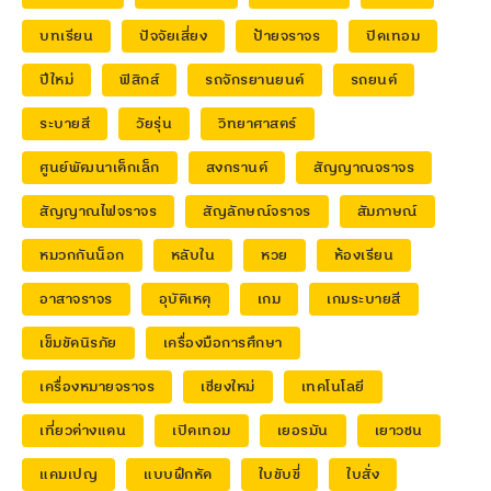
บทเรียน
ปัจจัยเสี่ยง
ป้ายจราจร
ปิดเทอม
ปีใหม่
ฟิสิกส์
รถจักรยานยนต์
รถยนต์
ระบายสี
วัยรุ่น
วิทยาศาสตร์
ศูนย์พัฒนาเด็กเล็ก
สงกรานต์
สัญญาณจราจร
สัญญาณไฟจราจร
สัญลักษณ์จราจร
สัมภาษณ์
หมวกกันน็อก
หลับใน
หวย
ห้องเรียน
อาสาจราจร
อุบัติเหตุ
เกม
เกมระบายสี
เข็มขัดนิรภัย
เครื่องมือการศึกษา
เครื่องหมายจราจร
เชียงใหม่
เทคโนโลยี
เที่ยวต่างแดน
เปิดเทอม
เยอรมัน
เยาวชน
แคมเปญ
แบบฝึกหัด
ใบขับขี่
ใบสั่ง