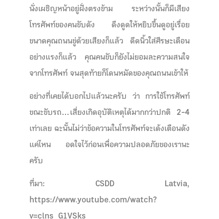
นั่งเผชิญหน้าอยู่ฝั่งตรงข้าม ระหว่างนั้นก็มีเสียง
โทรศัพท์ของคนขับดัง ดึงดูดให้หยิบขึ้นดูอยู่เรื่อย
ขนาดคุณถนนขู่ด้วยเสียงก็แล้ว ดีดนิ้วใส่ศีรษะเตือน
อย่างแรงก็แล้ว คุณคนขับก็ยังไม่ยอมละความสนใจ
จากโทรศัพท์ จนสุดท้ายก็โดนหมัดของคุณถนนเข้าให้
อย่างที่เคยได้บอกไปแล้วนะครับ ว่า การใช้โทรศัพท์
ขณะขับรถ…เสี่ยงเกิดอุบัติเหตุได้มากกว่าปกติ 2-4
เท่าเลย ฉะนั้นไม่ว่าข้อความในโทรศัพท์จะเด้งเตือนดัง
แค่ไหน อดใจไว้ก่อนเพื่อความปลอดภัยของเรานะ
ครับ
ที่มา: CSDD Latvia,
https://www.youtube.com/watch?
v=clns_G1VSks