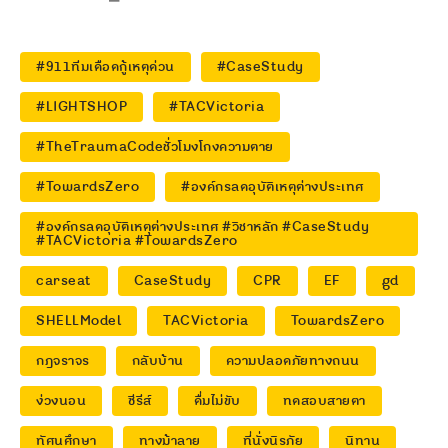
#911ทีมเดือดกู้เหตุด่วน
#CaseStudy
#LIGHTSHOP
#TACVictoria
#TheTraumaCodeชั่วโมงโกงความตาย
#TowardsZero
#องค์กรลดอุบัติเหตุต่างประเทศ
#องค์กรลดอุบัติเหตุต่างประเทศ #วิชาหลัก #CaseStudy
#TACVictoria #TowardsZero
carseat
CaseStudy
CPR
EF
gd
SHELLModel
TACVictoria
TowardsZero
กฎจราจร
กลับบ้าน
ความปลอดภัยทางถนน
ง่วงนอน
ซีรีส์
ดื่มไม่ขับ
ทดสอบสายตา
ทัศนศึกษา
ทางม้าลาย
ที่นั่งนิรภัย
นิทาน