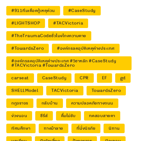
#911ทีมเดือดกู้เหตุด่วน
#CaseStudy
#LIGHTSHOP
#TACVictoria
#TheTraumaCodeชั่วโมงโกงความตาย
#TowardsZero
#องค์กรลดอุบัติเหตุต่างประเทศ
#องค์กรลดอุบัติเหตุต่างประเทศ #วิชาหลัก #CaseStudy
#TACVictoria #TowardsZero
carseat
CaseStudy
CPR
EF
gd
SHELLModel
TACVictoria
TowardsZero
กฎจราจร
กลับบ้าน
ความปลอดภัยทางถนน
ง่วงนอน
ซีรีส์
ดื่มไม่ขับ
ทดสอบสายตา
ทัศนศึกษา
ทางม้าลาย
ที่นั่งนิรภัย
นิทาน