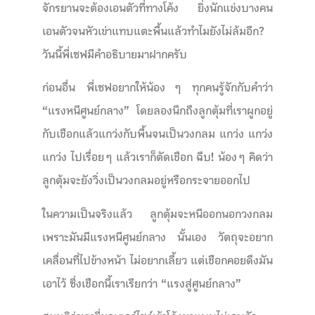
จักรยานจะต้องเอนตัวที่ทางโค้ง ยิ่งนักแข่งบางคน
เอนตัวจนหัวเข่าแทบแตะพื้นแล้วทำไมยังไม่ล้มอีก?
วันนี้พี่เซฟมีคำอธิบายมาฝากครับ
ก่อนอื่น พี่เซฟอยากให้น้อง ๆ ทุกคนรู้จักกับคำว่า
“แรงหนีศูนย์กลาง” โดยลองนึกถึงลูกตุ้มที่เราผูกอยู่
กับเชือกแล้วแกว่งกับพื้นจนเป็นวงกลม แกว่ง แกว่ง
แกว่ง ไปเรื่อย ๆ แล้วเราก็ตัดเชือก ฉึบ! น้อง ๆ คิดว่า
ลูกตุ้มจะยังวิ่งเป็นวงกลมอยู่หรือกระจายออกไป
ในความเป็นจริงแล้ว ลูกตุ้มจะหนีออกนอกวงกลม
เพราะมันมีแรงหนีศูนย์กลาง นั้นเอง วัตถุจะอยาก
เคลื่อนที่ไปข้างหน้า ไม่อยากเลี้ยว แต่เชือกคอยดึงมัน
เอาไว้ ซึ่งเชือกนี้เราเรียกว่า “แรงสู่ศูนย์กลาง”