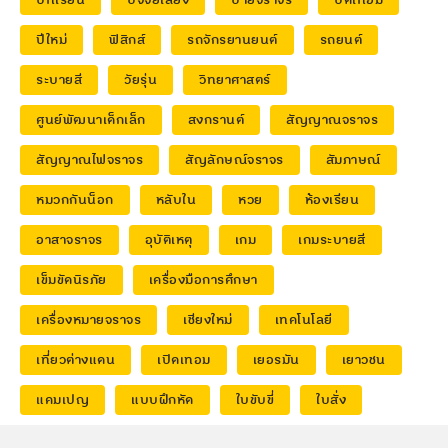
บทเรียน
ปัจจัยเสี่ยง
ป้ายจราจร
ปิดเทอม
ปีใหม่
ฟิสิกส์
รถจักรยานยนต์
รถยนต์
ระบายสี
วัยรุ่น
วิทยาศาสตร์
ศูนย์พัฒนาเด็กเล็ก
สงกรานต์
สัญญาณจราจร
สัญญาณไฟจราจร
สัญลักษณ์จราจร
สัมภาษณ์
หมวกกันน็อก
หลับใน
หวย
ห้องเรียน
อาสาจราจร
อุบัติเหตุ
เกม
เกมระบายสี
เข็มขัดนิรภัย
เครื่องมือการศึกษา
เครื่องหมายจราจร
เชียงใหม่
เทคโนโลยี
เที่ยวต่างแดน
เปิดเทอม
เยอรมัน
เยาวชน
แคมเปญ
แบบฝึกหัด
ใบขับขี่
ใบสั่ง